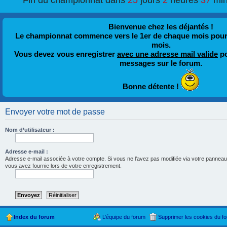
Fin du championnat dans
25
jours
2
heures
37
min
Bienvenue chez les déjantés !
Le championnat commence vers le 1er de chaque mois pour fi
mois.
Vous devez vous enregistrer
avec une adresse mail valide
po
messages sur le forum.
Bonne détente !
Envoyer votre mot de passe
Nom d’utilisateur :
Adresse e-mail :
Adresse e-mail associée à votre compte. Si vous ne l’avez pas modifiée via votre panneau d’u
vous avez fournie lors de votre enregistrement.
Index du forum
L’équipe du forum
Supprimer les cookies du f