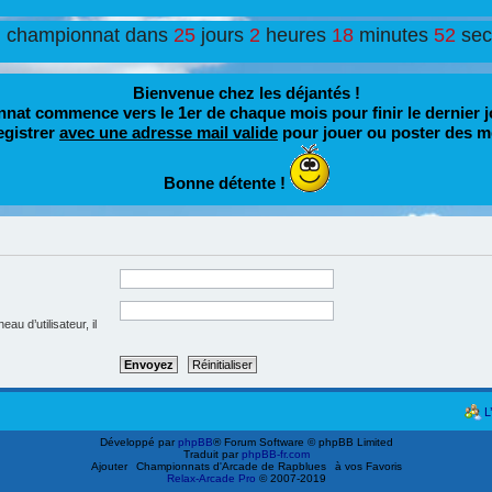
u championnat dans
25
jours
2
heures
18
minutes
52
se
Bienvenue chez les déjantés !
nat commence vers le 1er de chaque mois pour finir le dernier j
egistrer
avec une adresse mail valide
pour jouer ou poster des m
Bonne détente !
u d’utilisateur, il
L
Développé par
phpBB
® Forum Software © phpBB Limited
Traduit par
phpBB-fr.com
Ajouter
Championnats d'Arcade de Rapblues
à vos Favoris
Relax-Arcade Pro
© 2007-2019