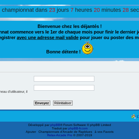
u championnat dans
23
jours
7
heures
20
minutes
28
se
Bienvenue chez les déjantés !
nat commence vers le 1er de chaque mois pour finir le dernier j
egistrer
avec une adresse mail valide
pour jouer ou poster des m
Bonne détente !
u d’utilisateur, il
L
Développé par
phpBB
® Forum Software © phpBB Limited
Traduit par
phpBB-fr.com
Ajouter
Championnats d'Arcade de Rapblues
à vos Favoris
Relax-Arcade Pro
© 2007-2019