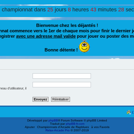
u championnat dans
25
jours
8
heures
43
minutes
28
se
Bienvenue chez les déjantés !
nat commence vers le 1er de chaque mois pour finir le dernier j
egistrer
avec une adresse mail valide
pour jouer ou poster des m
Bonne détente !
u d’utilisateur, il
L
Développé par
phpBB
® Forum Software © phpBB Limited
Traduit par
phpBB-fr.com
Ajouter
Championnats d'Arcade de Rapblues
à vos Favoris
Relax-Arcade Pro
© 2007-2019