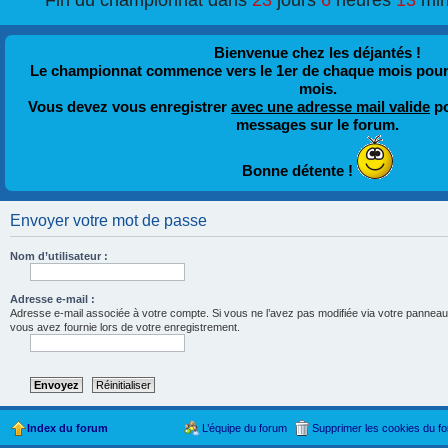
Fin du championnat dans
23
jours
6
heures
13
min
Bienvenue chez les déjantés !
Le championnat commence vers le 1er de chaque mois pour fi
mois.
Vous devez vous enregistrer
avec une adresse mail valide
po
messages sur le forum.
Bonne détente !
Envoyer votre mot de passe
Nom d’utilisateur :
Adresse e-mail :
Adresse e-mail associée à votre compte. Si vous ne l’avez pas modifiée via votre panneau d’u
vous avez fournie lors de votre enregistrement.
Index du forum
L’équipe du forum
Supprimer les cookies du f