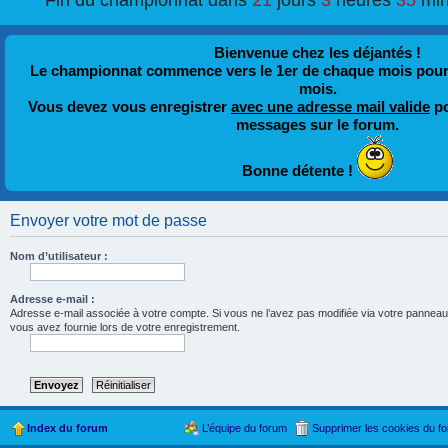
Fin du championnat dans
21
jours
3
heures
35
min
Bienvenue chez les déjantés !
Le championnat commence vers le 1er de chaque mois pour fi
mois.
Vous devez vous enregistrer
avec une adresse mail valide
po
messages sur le forum.
Bonne détente !
Envoyer votre mot de passe
Nom d’utilisateur :
Adresse e-mail :
Adresse e-mail associée à votre compte. Si vous ne l’avez pas modifiée via votre panneau d’u
vous avez fournie lors de votre enregistrement.
Index du forum
L’équipe du forum
Supprimer les cookies du f