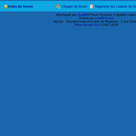
Index du forum
L’équipe du forum
Supprimer les cookies du f
Développé par
phpBB
® Forum Software © phpBB Limite
Traduit par
phpBB-fr.com
Ajouter
Championnats d'Arcade de Rapblues
à vos Favo
Relax-Arcade Pro
© 2007-2019