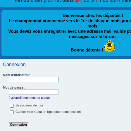
Fin du championnat dans
24
jours
7
heures
4
min
Bienvenue chez les déjantés !
Le championnat commence vers le 1er de chaque mois pour fi
mois.
Vous devez vous enregistrer
avec une adresse mail valide
po
messages sur le forum.
Bonne détente !
Connexion
Nom d’utilisateur :
Mot de passe :
J’ai oublié mon mot de passe
Se souvenir de moi
Cacher mon statut en ligne pour cette session