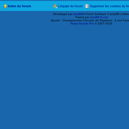
Index du forum
L’équipe du forum
Supprimer les cookies du f
Développé par
phpBB
® Forum Software © phpBB Limite
Traduit par
phpBB-fr.com
Ajouter
Championnats d'Arcade de Rapblues
à vos Favo
Relax-Arcade Pro
© 2007-2019