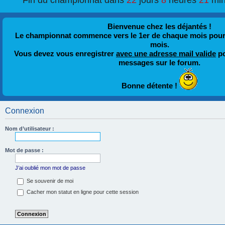
Fin du championnat dans
22
jours
8
heures
21
min
Bienvenue chez les déjantés !
Le championnat commence vers le 1er de chaque mois pour fi
mois.
Vous devez vous enregistrer
avec une adresse mail valide
po
messages sur le forum.
Bonne détente !
Connexion
Nom d’utilisateur :
Mot de passe :
J’ai oublié mon mot de passe
Se souvenir de moi
Cacher mon statut en ligne pour cette session