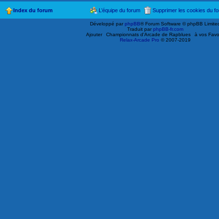
Index du forum
L’équipe du forum
Supprimer les cookies du f
Développé par
phpBB
® Forum Software © phpBB Limite
Traduit par
phpBB-fr.com
Ajouter
Championnats d'Arcade de Rapblues
à vos Favo
Relax-Arcade Pro
© 2007-2019