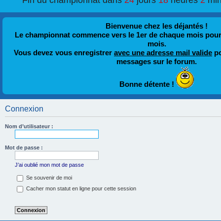
Fin du championnat dans
24
jours
18
heures
2
min
Bienvenue chez les déjantés !
Le championnat commence vers le 1er de chaque mois pour fi
mois.
Vous devez vous enregistrer
avec une adresse mail valide
po
messages sur le forum.
Bonne détente !
Connexion
Nom d’utilisateur :
Mot de passe :
J’ai oublié mon mot de passe
Se souvenir de moi
Cacher mon statut en ligne pour cette session