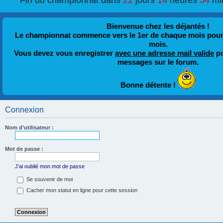
Fin du championnat dans
22
jours
14
heures
54
mi
Bienvenue chez les déjantés !
Le championnat commence vers le 1er de chaque mois pour fi
mois.
Vous devez vous enregistrer
avec une adresse mail valide
po
messages sur le forum.
Bonne détente !
Connexion
Nom d’utilisateur :
Mot de passe :
J’ai oublié mon mot de passe
Se souvenir de moi
Cacher mon statut en ligne pour cette session