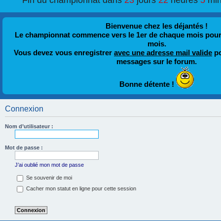
Fin du championnat dans
23
jours
22
heures
5
min
Bienvenue chez les déjantés !
Le championnat commence vers le 1er de chaque mois pour fi
mois.
Vous devez vous enregistrer
avec une adresse mail valide
po
messages sur le forum.
Bonne détente !
Connexion
Nom d’utilisateur :
Mot de passe :
J’ai oublié mon mot de passe
Se souvenir de moi
Cacher mon statut en ligne pour cette session