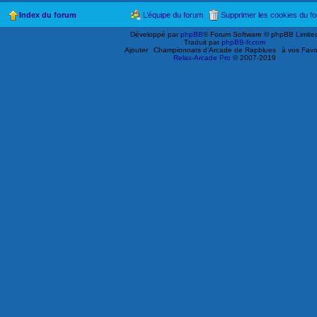
Index du forum
L’équipe du forum
Supprimer les cookies du f
Développé par
phpBB
® Forum Software © phpBB Limite
Traduit par
phpBB-fr.com
Ajouter
Championnats d'Arcade de Rapblues
à vos Favo
Relax-Arcade Pro
© 2007-2019