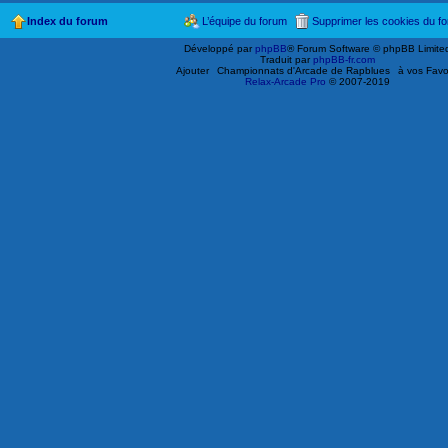
Index du forum
L’équipe du forum
Supprimer les cookies du f
Développé par
phpBB
® Forum Software © phpBB Limite
Traduit par
phpBB-fr.com
Ajouter
Championnats d'Arcade de Rapblues
à vos Favo
Relax-Arcade Pro
© 2007-2019