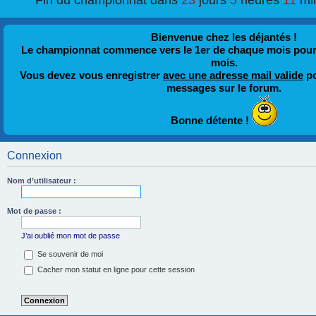
Fin du championnat dans
23
jours
5
heures
11
mi
Bienvenue chez les déjantés !
Le championnat commence vers le 1er de chaque mois pour fi
mois.
Vous devez vous enregistrer
avec une adresse mail valide
po
messages sur le forum.
Bonne détente !
Connexion
Nom d’utilisateur :
Mot de passe :
J’ai oublié mon mot de passe
Se souvenir de moi
Cacher mon statut en ligne pour cette session