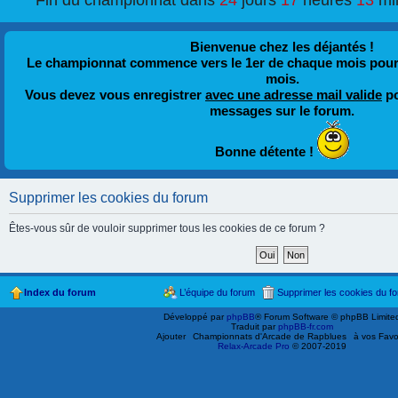
Fin du championnat dans
24
jours
17
heures
13
mi
Bienvenue chez les déjantés !
Le championnat commence vers le 1er de chaque mois pour fi
mois.
Vous devez vous enregistrer
avec une adresse mail valide
po
messages sur le forum.
Bonne détente !
Supprimer les cookies du forum
Êtes-vous sûr de vouloir supprimer tous les cookies de ce forum ?
Index du forum
L’équipe du forum
Supprimer les cookies du f
Développé par
phpBB
® Forum Software © phpBB Limite
Traduit par
phpBB-fr.com
Ajouter
Championnats d'Arcade de Rapblues
à vos Favo
Relax-Arcade Pro
© 2007-2019