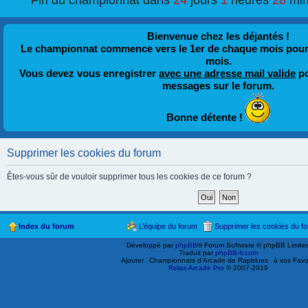
Fin du championnat dans
24
jours
1
heures
28
min
Bienvenue chez les déjantés !
Le championnat commence vers le 1er de chaque mois pour fi
mois.
Vous devez vous enregistrer
avec une adresse mail valide
po
messages sur le forum.
Bonne détente !
Supprimer les cookies du forum
Êtes-vous sûr de vouloir supprimer tous les cookies de ce forum ?
Index du forum
L’équipe du forum
Supprimer les cookies du f
Développé par
phpBB
® Forum Software © phpBB Limite
Traduit par
phpBB-fr.com
Ajouter
Championnats d'Arcade de Rapblues
à vos Favo
Relax-Arcade Pro
© 2007-2019