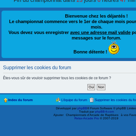
Fin du championnat dans
23
jours
6
heures
47
min
Bienvenue chez les déjantés !
Le championnat commence vers le 1er de chaque mois pour fi
mois.
Vous devez vous enregistrer
avec une adresse mail valide
po
messages sur le forum.
Bonne détente !
Supprimer les cookies du forum
Êtes-vous sûr de vouloir supprimer tous les cookies de ce forum ?
Index du forum
L’équipe du forum
Supprimer les cookies du f
Développé par
phpBB
® Forum Software © phpBB Limite
Traduit par
phpBB-fr.com
Ajouter
Championnats d'Arcade de Rapblues
à vos Favo
Relax-Arcade Pro
© 2007-2019