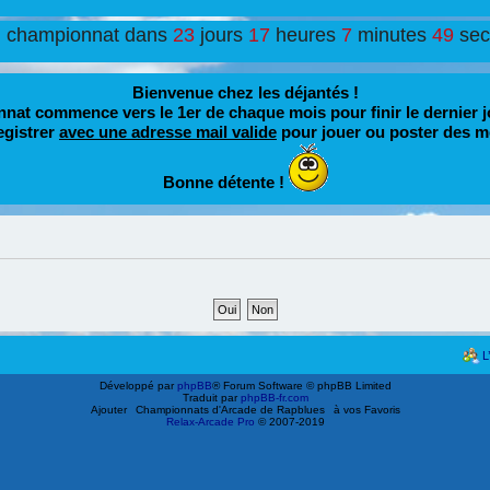
u championnat dans
23
jours
17
heures
7
minutes
49
se
Bienvenue chez les déjantés !
nat commence vers le 1er de chaque mois pour finir le dernier j
egistrer
avec une adresse mail valide
pour jouer ou poster des m
Bonne détente !
L
Développé par
phpBB
® Forum Software © phpBB Limited
Traduit par
phpBB-fr.com
Ajouter
Championnats d'Arcade de Rapblues
à vos Favoris
Relax-Arcade Pro
© 2007-2019