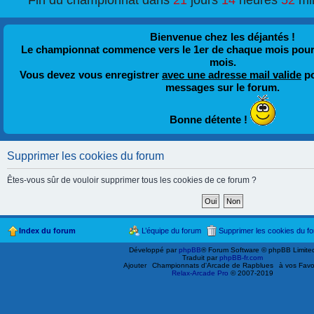
Fin du championnat dans
21
jours
14
heures
52
mi
Bienvenue chez les déjantés !
Le championnat commence vers le 1er de chaque mois pour fi
mois.
Vous devez vous enregistrer
avec une adresse mail valide
po
messages sur le forum.
Bonne détente !
Supprimer les cookies du forum
Êtes-vous sûr de vouloir supprimer tous les cookies de ce forum ?
Index du forum
L’équipe du forum
Supprimer les cookies du f
Développé par
phpBB
® Forum Software © phpBB Limite
Traduit par
phpBB-fr.com
Ajouter
Championnats d'Arcade de Rapblues
à vos Favo
Relax-Arcade Pro
© 2007-2019