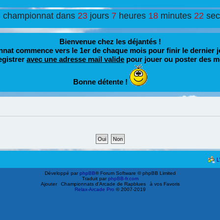
u championnat dans
23
jours
7
heures
18
minutes
22
se
Bienvenue chez les déjantés !
nat commence vers le 1er de chaque mois pour finir le dernier j
egistrer
avec une adresse mail valide
pour jouer ou poster des m
Bonne détente !
L
Développé par
phpBB
® Forum Software © phpBB Limited
Traduit par
phpBB-fr.com
Ajouter
Championnats d'Arcade de Rapblues
à vos Favoris
Relax-Arcade Pro
© 2007-2019