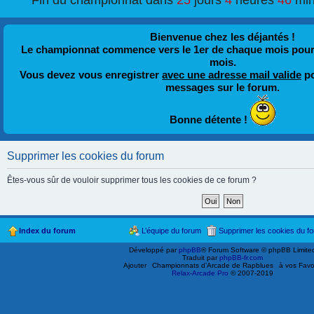
Fin du championnat dans
25
jours
4
heures
46
min
Bienvenue chez les déjantés !
Le championnat commence vers le 1er de chaque mois pour fi
mois.
Vous devez vous enregistrer
avec une adresse mail valide
po
messages sur le forum.
Bonne détente !
Supprimer les cookies du forum
Êtes-vous sûr de vouloir supprimer tous les cookies de ce forum ?
Index du forum
L’équipe du forum
Supprimer les cookies du f
Développé par
phpBB
® Forum Software © phpBB Limite
Traduit par
phpBB-fr.com
Ajouter
Championnats d'Arcade de Rapblues
à vos Favo
Relax-Arcade Pro
© 2007-2019