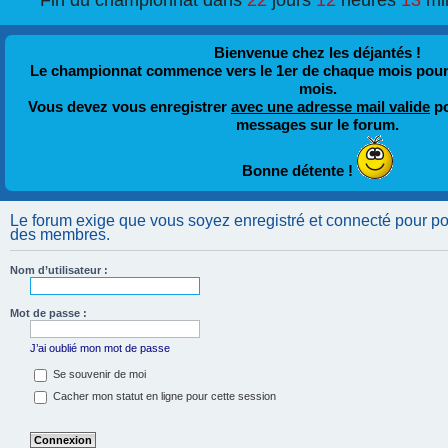
Fin du championnat dans
22
jours
12
heures
13
mi
Bienvenue chez les déjantés !
Le championnat commence vers le 1er de chaque mois pour fi
mois.
Vous devez vous enregistrer
avec une adresse mail valide
po
messages sur le forum.
Bonne détente !
Le forum exige que vous soyez enregistré et connecté pour pouv
des membres.
Nom d’utilisateur :
Mot de passe :
J’ai oublié mon mot de passe
Se souvenir de moi
Cacher mon statut en ligne pour cette session