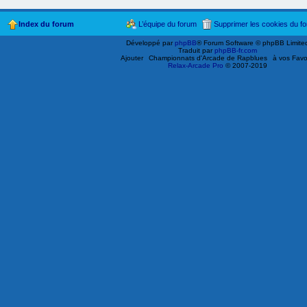
Index du forum
L’équipe du forum
Supprimer les cookies du f
Développé par
phpBB
® Forum Software © phpBB Limite
Traduit par
phpBB-fr.com
Ajouter
Championnats d'Arcade de Rapblues
à vos Favo
Relax-Arcade Pro
© 2007-2019