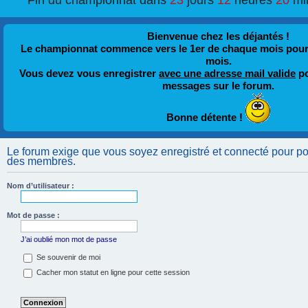
Fin du championnat dans
23
jours
12
heures
20
mi
Bienvenue chez les déjantés !
Le championnat commence vers le 1er de chaque mois pour fi
mois.
Vous devez vous enregistrer
avec une adresse mail valide
po
messages sur le forum.
Bonne détente !
Le forum exige que vous soyez enregistré et connecté pour pouv
des membres.
Nom d’utilisateur :
Mot de passe :
J’ai oublié mon mot de passe
Se souvenir de moi
Cacher mon statut en ligne pour cette session