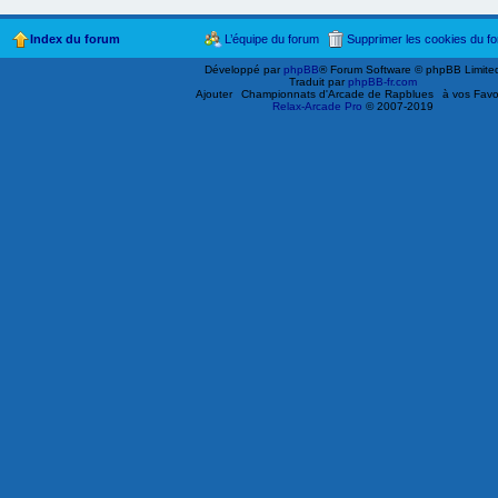
Index du forum
L’équipe du forum
Supprimer les cookies du f
Développé par
phpBB
® Forum Software © phpBB Limite
Traduit par
phpBB-fr.com
Ajouter
Championnats d'Arcade de Rapblues
à vos Favo
Relax-Arcade Pro
© 2007-2019