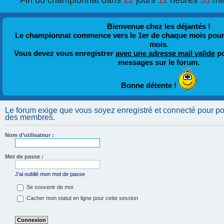
Fin du championnat dans
22
jours
11
heures
53
mi
Bienvenue chez les déjantés !
Le championnat commence vers le 1er de chaque mois pour fi
mois.
Vous devez vous enregistrer
avec une adresse mail valide
po
messages sur le forum.
Bonne détente !
Le forum exige que vous soyez enregistré et connecté pour pouv
des membres.
Nom d’utilisateur :
Mot de passe :
J’ai oublié mon mot de passe
Se souvenir de moi
Cacher mon statut en ligne pour cette session