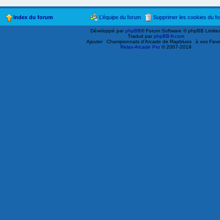
Index du forum
L’équipe du forum
Supprimer les cookies du f
Développé par
phpBB
® Forum Software © phpBB Limite
Traduit par
phpBB-fr.com
Ajouter
Championnats d'Arcade de Rapblues
à vos Favo
Relax-Arcade Pro
© 2007-2019