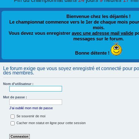
Fin du championnat dans
24
jours
9
heures
17
min
Bienvenue chez les déjantés !
Le championnat commence vers le 1er de chaque mois pour fi
mois.
Vous devez vous enregistrer
avec une adresse mail valide
po
messages sur le forum.
Bonne détente !
Le forum exige que vous soyez enregistré et connecté pour pouv
des membres.
Nom d’utilisateur :
Mot de passe :
J’ai oublié mon mot de passe
Se souvenir de moi
Cacher mon statut en ligne pour cette session