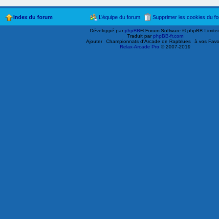
Index du forum
L’équipe du forum
Supprimer les cookies du f
Développé par
phpBB
® Forum Software © phpBB Limite
Traduit par
phpBB-fr.com
Ajouter
Championnats d'Arcade de Rapblues
à vos Favo
Relax-Arcade Pro
© 2007-2019