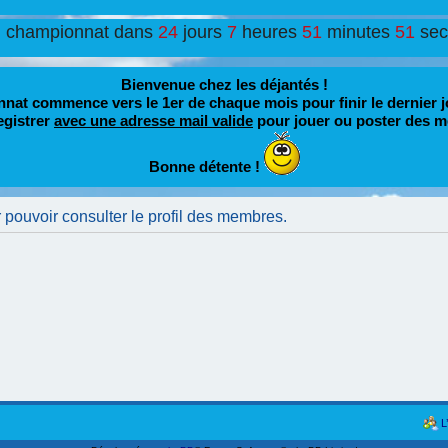
u championnat dans
24
jours
7
heures
51
minutes
51
se
Bienvenue chez les déjantés !
nat commence vers le 1er de chaque mois pour finir le dernier j
egistrer
avec une adresse mail valide
pour jouer ou poster des m
Bonne détente !
 pouvoir consulter le profil des membres.
L