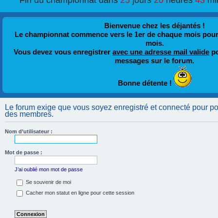
Fin du championnat dans
25
jours
20
heures
43
mi
Bienvenue chez les déjantés !
Le championnat commence vers le 1er de chaque mois pour fi
mois.
Vous devez vous enregistrer
avec une adresse mail valide
po
messages sur le forum.
Bonne détente !
Le forum exige que vous soyez enregistré et connecté pour pouv
des membres.
Nom d’utilisateur :
Mot de passe :
J’ai oublié mon mot de passe
Se souvenir de moi
Cacher mon statut en ligne pour cette session