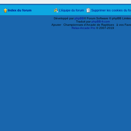
Index du forum
L’équipe du forum
Supprimer les cookies du f
Développé par
phpBB
® Forum Software © phpBB Limite
Traduit par
phpBB-fr.com
Ajouter
Championnats d'Arcade de Rapblues
à vos Favo
Relax-Arcade Pro
© 2007-2019