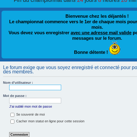
Fin du championnat dans
24
jours
8
heures
20
min
Bienvenue chez les déjantés !
Le championnat commence vers le 1er de chaque mois pour fi
mois.
Vous devez vous enregistrer
avec une adresse mail valide
po
messages sur le forum.
Bonne détente !
Le forum exige que vous soyez enregistré et connecté pour pouv
des membres.
Nom d’utilisateur :
Mot de passe :
J’ai oublié mon mot de passe
Se souvenir de moi
Cacher mon statut en ligne pour cette session