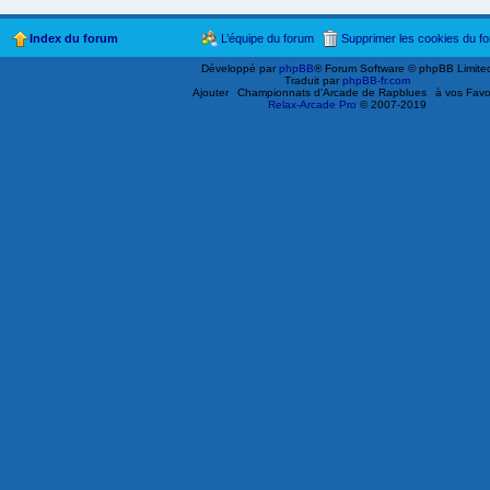
Index du forum
L’équipe du forum
Supprimer les cookies du f
Développé par
phpBB
® Forum Software © phpBB Limite
Traduit par
phpBB-fr.com
Ajouter
Championnats d'Arcade de Rapblues
à vos Favo
Relax-Arcade Pro
© 2007-2019