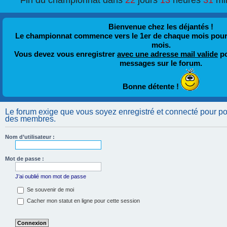
Fin du championnat dans
22
jours
13
heures
31
mi
Bienvenue chez les déjantés !
Le championnat commence vers le 1er de chaque mois pour fi
mois.
Vous devez vous enregistrer
avec une adresse mail valide
po
messages sur le forum.
Bonne détente !
Le forum exige que vous soyez enregistré et connecté pour pouv
des membres.
Nom d’utilisateur :
Mot de passe :
J’ai oublié mon mot de passe
Se souvenir de moi
Cacher mon statut en ligne pour cette session