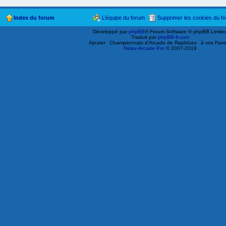
Index du forum
L’équipe du forum
Supprimer les cookies du f
Développé par
phpBB
® Forum Software © phpBB Limite
Traduit par
phpBB-fr.com
Ajouter
Championnats d'Arcade de Rapblues
à vos Favo
Relax-Arcade Pro
© 2007-2019