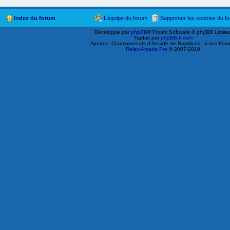
Index du forum
L’équipe du forum
Supprimer les cookies du f
Développé par
phpBB
® Forum Software © phpBB Limite
Traduit par
phpBB-fr.com
Ajouter
Championnats d'Arcade de Rapblues
à vos Favo
Relax-Arcade Pro
© 2007-2019