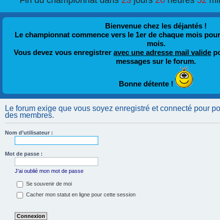
Fin du championnat dans
23
jours
20
heures
52
mi
Bienvenue chez les déjantés !
Le championnat commence vers le 1er de chaque mois pour fi
mois.
Vous devez vous enregistrer
avec une adresse mail valide
po
messages sur le forum.
Bonne détente !
Le forum exige que vous soyez enregistré et connecté pour pouv
des membres.
Nom d’utilisateur :
Mot de passe :
J’ai oublié mon mot de passe
Se souvenir de moi
Cacher mon statut en ligne pour cette session