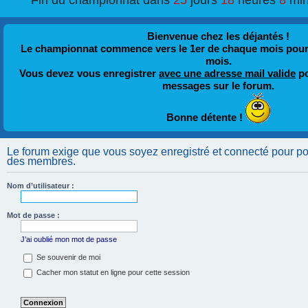
Fin du championnat dans
25
jours
18
heures
8
min
Bienvenue chez les déjantés !
Le championnat commence vers le 1er de chaque mois pour fi
mois.
Vous devez vous enregistrer
avec une adresse mail valide
po
messages sur le forum.
Bonne détente !
Le forum exige que vous soyez enregistré et connecté pour pouv
des membres.
Nom d’utilisateur :
Mot de passe :
J’ai oublié mon mot de passe
Se souvenir de moi
Cacher mon statut en ligne pour cette session