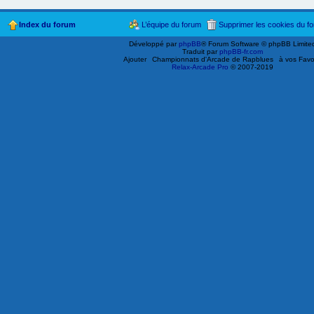
Index du forum
L’équipe du forum
Supprimer les cookies du f
Développé par
phpBB
® Forum Software © phpBB Limite
Traduit par
phpBB-fr.com
Ajouter
Championnats d'Arcade de Rapblues
à vos Favo
Relax-Arcade Pro
© 2007-2019