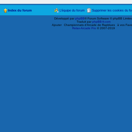
Index du forum
L’équipe du forum
Supprimer les cookies du f
Développé par
phpBB
® Forum Software © phpBB Limite
Traduit par
phpBB-fr.com
Ajouter
Championnats d'Arcade de Rapblues
à vos Favo
Relax-Arcade Pro
© 2007-2019