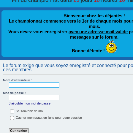
Fin du championnat dans
25
jours
18
heures
10
mi
Bienvenue chez les déjantés !
Le championnat commence vers le 1er de chaque mois pour fi
mois.
Vous devez vous enregistrer
avec une adresse mail valide
po
messages sur le forum.
Bonne détente !
Le forum exige que vous soyez enregistré et connecté pour pouv
des membres.
Nom d’utilisateur :
Mot de passe :
J’ai oublié mon mot de passe
Se souvenir de moi
Cacher mon statut en ligne pour cette session