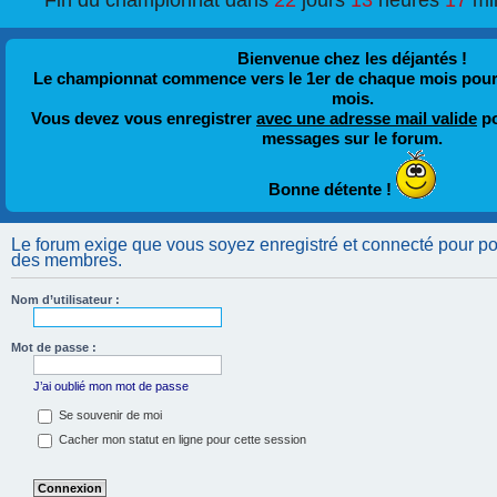
Fin du championnat dans
22
jours
13
heures
17
mi
Bienvenue chez les déjantés !
Le championnat commence vers le 1er de chaque mois pour fi
mois.
Vous devez vous enregistrer
avec une adresse mail valide
po
messages sur le forum.
Bonne détente !
Le forum exige que vous soyez enregistré et connecté pour pouv
des membres.
Nom d’utilisateur :
Mot de passe :
J’ai oublié mon mot de passe
Se souvenir de moi
Cacher mon statut en ligne pour cette session