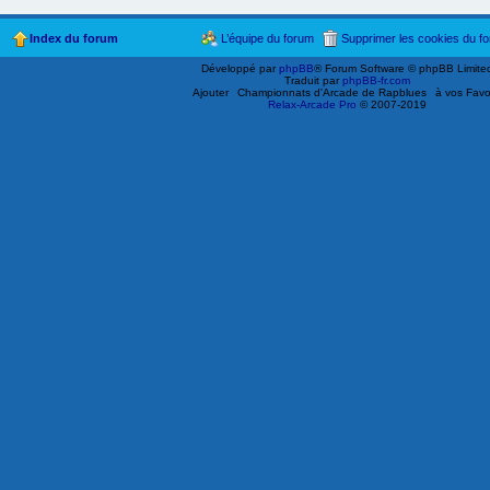
Index du forum
L’équipe du forum
Supprimer les cookies du f
Développé par
phpBB
® Forum Software © phpBB Limite
Traduit par
phpBB-fr.com
Ajouter
Championnats d'Arcade de Rapblues
à vos Favo
Relax-Arcade Pro
© 2007-2019