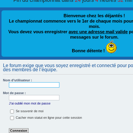
Fin du championnat dans
24
jours
4
heures
32
min
Bienvenue chez les déjantés !
Le championnat commence vers le 1er de chaque mois pour fi
mois.
Vous devez vous enregistrer
avec une adresse mail valide
po
messages sur le forum.
Bonne détente !
Le forum exige que vous soyez enregistré et connecté pour pouv
des membres de l’équipe.
Nom d’utilisateur :
Mot de passe :
J’ai oublié mon mot de passe
Se souvenir de moi
Cacher mon statut en ligne pour cette session