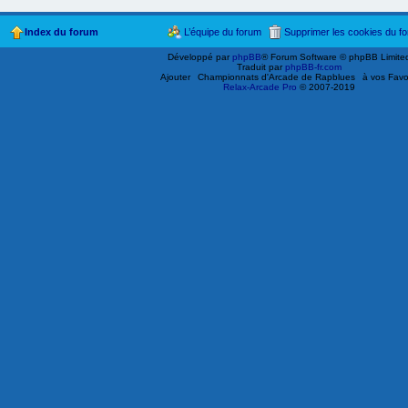
Index du forum
L’équipe du forum
Supprimer les cookies du f
Développé par
phpBB
® Forum Software © phpBB Limite
Traduit par
phpBB-fr.com
Ajouter
Championnats d'Arcade de Rapblues
à vos Favo
Relax-Arcade Pro
© 2007-2019