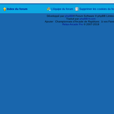
Index du forum
L’équipe du forum
Supprimer les cookies du f
Développé par
phpBB
® Forum Software © phpBB Limite
Traduit par
phpBB-fr.com
Ajouter
Championnats d'Arcade de Rapblues
à vos Favo
Relax-Arcade Pro
© 2007-2019