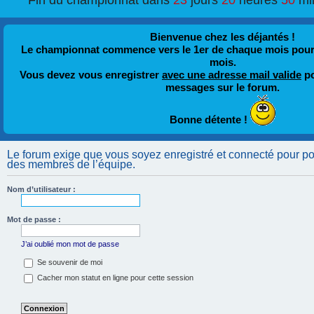
Fin du championnat dans
23
jours
20
heures
50
mi
Bienvenue chez les déjantés !
Le championnat commence vers le 1er de chaque mois pour fi
mois.
Vous devez vous enregistrer
avec une adresse mail valide
po
messages sur le forum.
Bonne détente !
Le forum exige que vous soyez enregistré et connecté pour pouv
des membres de l’équipe.
Nom d’utilisateur :
Mot de passe :
J’ai oublié mon mot de passe
Se souvenir de moi
Cacher mon statut en ligne pour cette session