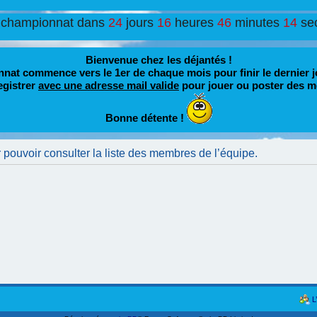
 championnat dans
24
jours
16
heures
46
minutes
14
se
Bienvenue chez les déjantés !
nat commence vers le 1er de chaque mois pour finir le dernier j
egistrer
avec une adresse mail valide
pour jouer ou poster des m
Bonne détente !
pouvoir consulter la liste des membres de l’équipe.
L