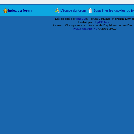
Index du forum
L’équipe du forum
Supprimer les cookies du f
Développé par
phpBB
® Forum Software © phpBB Limite
Traduit par
phpBB-fr.com
Ajouter
Championnats d'Arcade de Rapblues
à vos Favo
Relax-Arcade Pro
© 2007-2019