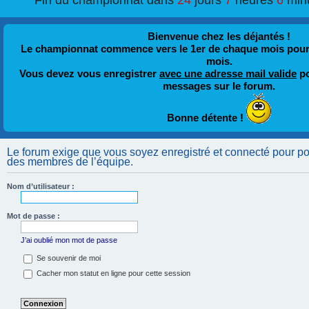
Fin du championnat dans
24
jours
7
heures
6
min
Bienvenue chez les déjantés !
Le championnat commence vers le 1er de chaque mois pour fi
mois.
Vous devez vous enregistrer
avec une adresse mail valide
po
messages sur le forum.
Bonne détente !
Le forum exige que vous soyez enregistré et connecté pour pouv
des membres de l’équipe.
Nom d’utilisateur :
Mot de passe :
J’ai oublié mon mot de passe
Se souvenir de moi
Cacher mon statut en ligne pour cette session