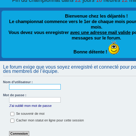
Fin du championnat dans
22
jours
10
heures
22
mi
Bienvenue chez les déjantés !
Le championnat commence vers le 1er de chaque mois pour fi
mois.
Vous devez vous enregistrer
avec une adresse mail valide
po
messages sur le forum.
Bonne détente !
Le forum exige que vous soyez enregistré et connecté pour pouv
des membres de l’équipe.
Nom d’utilisateur :
Mot de passe :
J’ai oublié mon mot de passe
Se souvenir de moi
Cacher mon statut en ligne pour cette session