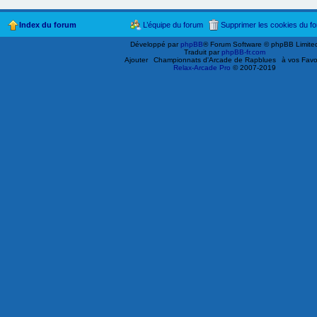
Index du forum
L’équipe du forum
Supprimer les cookies du f
Développé par
phpBB
® Forum Software © phpBB Limite
Traduit par
phpBB-fr.com
Ajouter
Championnats d'Arcade de Rapblues
à vos Favo
Relax-Arcade Pro
© 2007-2019