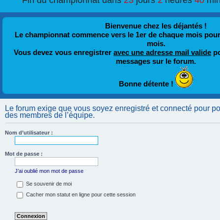
Fin du championnat dans
23
jours
2
heures
40
min
Bienvenue chez les déjantés !
Le championnat commence vers le 1er de chaque mois pour fi
mois.
Vous devez vous enregistrer
avec une adresse mail valide
po
messages sur le forum.
Bonne détente !
Le forum exige que vous soyez enregistré et connecté pour pouv
des membres de l’équipe.
Nom d’utilisateur :
Mot de passe :
J’ai oublié mon mot de passe
Se souvenir de moi
Cacher mon statut en ligne pour cette session