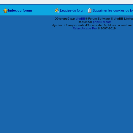
Index du forum
L’équipe du forum
Supprimer les cookies du f
Développé par
phpBB
® Forum Software © phpBB Limite
Traduit par
phpBB-fr.com
Ajouter
Championnats d'Arcade de Rapblues
à vos Favo
Relax-Arcade Pro
© 2007-2019