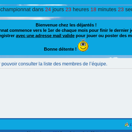
 championnat dans
24
jours
23
heures
18
minutes
23
se
Bienvenue chez les déjantés !
nat commence vers le 1er de chaque mois pour finir le dernier j
egistrer
avec une adresse mail valide
pour jouer ou poster des m
Bonne détente !
pouvoir consulter la liste des membres de l’équipe.
L