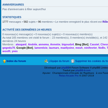
ANNIVERSAIRES
Pas d’anniversaire à fêter aujourd’hui
STATISTIQUES
1777
messages •
582
sujets •
96
membres • Le membre enregistré le plus récent est
Réb
ACTIVITÉ DES DERNIÈRES 24 HEURES
0 nouveau(x) message(s) • 0 nouveau(x) sujet(s) • 0 nouveau(x) membre(s)
Au total 165 membres ont visité le forum :: 23 membre(s), 0 membre(s) invisible(s), et 142 
dernières 24 heures
Membres :
alasgard
,
Andrée
,
annema
,
Annette
,
bigouds4
,
Bing [Bot]
,
Cassiel
,
Ches
gegedu70
,
Google [Bot]
,
lamereloie
,
laumars
,
maellysine
,
meuh
,
ninifevrier
,
NoBs
,
woolfi
,
yves
Index du forum
L’équipe du forum
Supprimer les cookies du f
Développé par
phpBB
® Forum Software © phpBB Limite
Traduit par
phpBB-fr.com
Ajouter
Championnats d'Arcade de Rapblues
à vos Favo
Relax-Arcade Pro
© 2007-2019