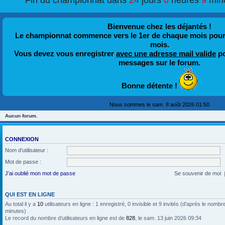
Fin du championnat dans
24
jours
0
heures
9
min
Bienvenue chez les déjantés !
Le championnat commence vers le 1er de chaque mois pour fi
mois.
Vous devez vous enregistrer
avec une adresse mail valide
po
messages sur le forum.
Bonne détente !
Nous sommes le sam. 8 août 2026 01:50
Aucun forum.
CONNEXION
Nom d’utilisateur :
Mot de passe :
J’ai oublié mon mot de passe
Se souvenir de moi
QUI EST EN LIGNE
Au total il y a
10
utilisateurs en ligne : 1 enregistré, 0 invisible et 9 invités (d’après le nombr
minutes)
Le record du nombre d’utilisateurs en ligne est de
828
, le sam. 13 juin 2026 09:34