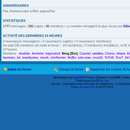
ANNIVERSAIRES
Pas d’anniversaire à fêter aujourd’hui
STATISTIQUES
1777
messages •
582
sujets •
96
membres • Le membre enregistré le plus récent est
Réb
ACTIVITÉ DES DERNIÈRES 24 HEURES
0 nouveau(x) message(s) • 0 nouveau(x) sujet(s) • 0 nouveau(x) membre(s)
Au total 105 membres ont visité le forum :: 24 membre(s), 0 membre(s) invisible(s), et 81 i
24 heures
Membres :
Andrée
,
Annette
,
bigouds4
,
Bing [Bot]
,
Cassiel
,
cecilou
,
Chess
,
eliane
,
E
laumars
,
lyl
,
maellysine
,
meuh
,
ninifevrier
,
NoBs
,
oda mae
,
roca31
,
TeTriS_TouT_Ne
Index du forum
L’équipe du forum
Supprimer les cookies du f
Développé par
phpBB
® Forum Software © phpBB Limite
Traduit par
phpBB-fr.com
Ajouter
Championnats d'Arcade de Rapblues
à vos Favo
Relax-Arcade Pro
© 2007-2019