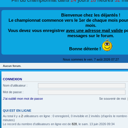
Fin du championnat dans
24
jours
18
heures
32
mi
Bienvenue chez les déjantés !
Le championnat commence vers le 1er de chaque mois pour fi
mois.
Vous devez vous enregistrer
avec une adresse mail valide
po
messages sur le forum.
Bonne détente !
Nous sommes le ven. 7 août 2026 07:27
Aucun forum.
CONNEXION
Nom d’utilisateur :
Mot de passe :
J’ai oublié mon mot de passe
Se souvenir de moi
QUI EST EN LIGNE
Au total il y a
2
utilisateurs en ligne : 0 enregistré, 0 invisible et 2 invités (d’après le nombre
minutes)
Le record du nombre d’utilisateurs en ligne est de
828
, le sam. 13 juin 2026 09:34