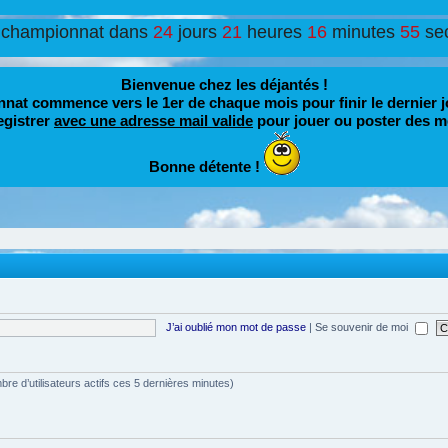
 championnat dans
24
jours
21
heures
16
minutes
55
se
Bienvenue chez les déjantés !
nat commence vers le 1er de chaque mois pour finir le dernier j
egistrer
avec une adresse mail valide
pour jouer ou poster des m
Bonne détente !
J’ai oublié mon mot de passe
|
Se souvenir de moi
ombre d’utilisateurs actifs ces 5 dernières minutes)