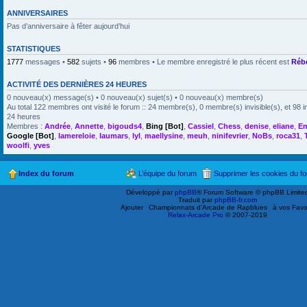
ANNIVERSAIRES
Pas d’anniversaire à fêter aujourd’hui
STATISTIQUES
1777
messages •
582
sujets •
96
membres • Le membre enregistré le plus récent est
Réb
ACTIVITÉ DES DERNIÈRES 24 HEURES
0 nouveau(x) message(s) • 0 nouveau(x) sujet(s) • 0 nouveau(x) membre(s)
Au total 122 membres ont visité le forum :: 24 membre(s), 0 membre(s) invisible(s), et 98 i
24 heures
Membres :
Andrée
,
Annette
,
bigouds4
,
Bing [Bot]
,
Cassiel
,
Chess
,
denise
,
eliane
,
E
Google [Bot]
,
lamereloie
,
laumars
,
lyl
,
maellysine
,
meuh
,
ninifevrier
,
NoBs
,
roca31
,
woolfi
,
yves
Index du forum
L’équipe du forum
Supprimer les cookies du f
Développé par
phpBB
® Forum Software © phpBB Limite
Traduit par
phpBB-fr.com
Ajouter
Championnats d'Arcade de Rapblues
à vos Favo
Relax-Arcade Pro
© 2007-2019