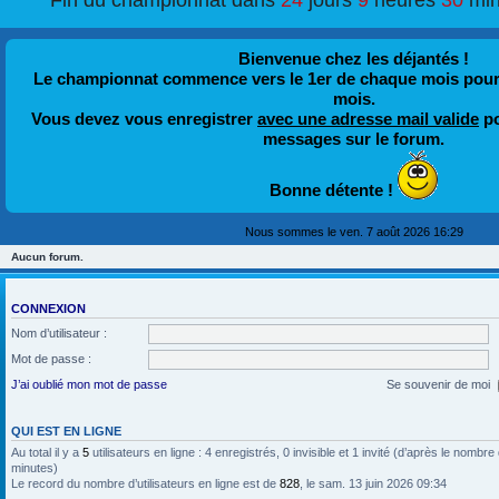
Fin du championnat dans
24
jours
9
heures
30
min
Bienvenue chez les déjantés !
Le championnat commence vers le 1er de chaque mois pour fi
mois.
Vous devez vous enregistrer
avec une adresse mail valide
po
messages sur le forum.
Bonne détente !
Nous sommes le ven. 7 août 2026 16:29
Aucun forum.
CONNEXION
Nom d’utilisateur :
Mot de passe :
J’ai oublié mon mot de passe
Se souvenir de moi
QUI EST EN LIGNE
Au total il y a
5
utilisateurs en ligne : 4 enregistrés, 0 invisible et 1 invité (d’après le nombre
minutes)
Le record du nombre d’utilisateurs en ligne est de
828
, le sam. 13 juin 2026 09:34