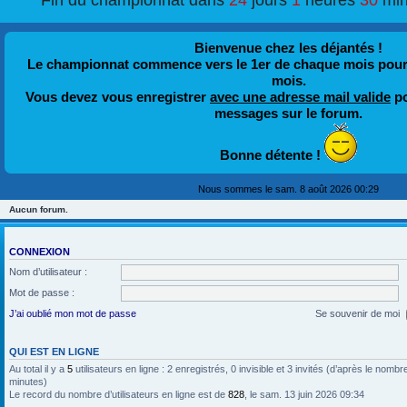
Fin du championnat dans
24
jours
1
heures
30
min
Bienvenue chez les déjantés !
Le championnat commence vers le 1er de chaque mois pour fi
mois.
Vous devez vous enregistrer
avec une adresse mail valide
po
messages sur le forum.
Bonne détente !
Nous sommes le sam. 8 août 2026 00:29
Aucun forum.
CONNEXION
Nom d’utilisateur :
Mot de passe :
J’ai oublié mon mot de passe
Se souvenir de moi
QUI EST EN LIGNE
Au total il y a
5
utilisateurs en ligne : 2 enregistrés, 0 invisible et 3 invités (d’après le nombr
minutes)
Le record du nombre d’utilisateurs en ligne est de
828
, le sam. 13 juin 2026 09:34