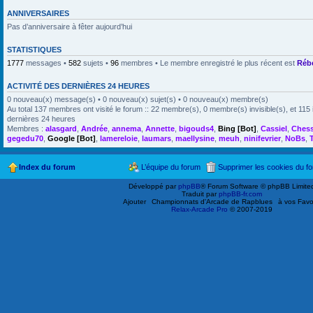
ANNIVERSAIRES
Pas d’anniversaire à fêter aujourd’hui
STATISTIQUES
1777
messages •
582
sujets •
96
membres • Le membre enregistré le plus récent est
Réb
ACTIVITÉ DES DERNIÈRES 24 HEURES
0 nouveau(x) message(s) • 0 nouveau(x) sujet(s) • 0 nouveau(x) membre(s)
Au total 137 membres ont visité le forum :: 22 membre(s), 0 membre(s) invisible(s), et 115 
dernières 24 heures
Membres :
alasgard
,
Andrée
,
annema
,
Annette
,
bigouds4
,
Bing [Bot]
,
Cassiel
,
Ches
gegedu70
,
Google [Bot]
,
lamereloie
,
laumars
,
maellysine
,
meuh
,
ninifevrier
,
NoBs
,
Index du forum
L’équipe du forum
Supprimer les cookies du f
Développé par
phpBB
® Forum Software © phpBB Limite
Traduit par
phpBB-fr.com
Ajouter
Championnats d'Arcade de Rapblues
à vos Favo
Relax-Arcade Pro
© 2007-2019