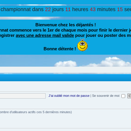
 championnat dans
22
jours
11
heures
43
minutes
15
se
Bienvenue chez les déjantés !
nat commence vers le 1er de chaque mois pour finir le dernier j
egistrer
avec une adresse mail valide
pour jouer ou poster des m
Bonne détente !
J’ai oublié mon mot de passe
|
Se souvenir de moi
e nombre d’utilisateurs actifs ces 5 dernières minutes)