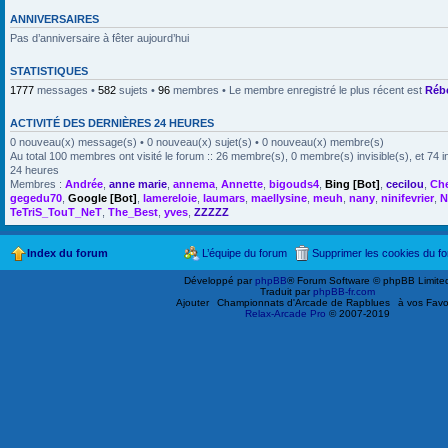
ANNIVERSAIRES
Pas d’anniversaire à fêter aujourd’hui
STATISTIQUES
1777
messages •
582
sujets •
96
membres • Le membre enregistré le plus récent est
Réb
ACTIVITÉ DES DERNIÈRES 24 HEURES
0 nouveau(x) message(s) • 0 nouveau(x) sujet(s) • 0 nouveau(x) membre(s)
Au total 100 membres ont visité le forum :: 26 membre(s), 0 membre(s) invisible(s), et 74 i
24 heures
Membres :
Andrée
,
anne marie
,
annema
,
Annette
,
bigouds4
,
Bing [Bot]
,
cecilou
,
Ch
gegedu70
,
Google [Bot]
,
lamereloie
,
laumars
,
maellysine
,
meuh
,
nany
,
ninifevrier
,
N
TeTriS_TouT_NeT
,
The_Best
,
yves
,
ZZZZZ
Index du forum
L’équipe du forum
Supprimer les cookies du f
Développé par
phpBB
® Forum Software © phpBB Limite
Traduit par
phpBB-fr.com
Ajouter
Championnats d'Arcade de Rapblues
à vos Favo
Relax-Arcade Pro
© 2007-2019