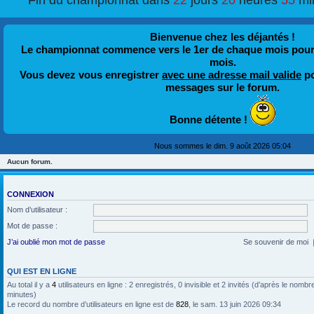
Fin du championnat dans
22
jours
20
heures
55
mi
Bienvenue chez les déjantés !
Le championnat commence vers le 1er de chaque mois pour fi
mois.
Vous devez vous enregistrer
avec une adresse mail valide
po
messages sur le forum.
Bonne détente !
Nous sommes le dim. 9 août 2026 05:04
Aucun forum.
CONNEXION
Nom d’utilisateur :
Mot de passe :
J’ai oublié mon mot de passe
Se souvenir de moi
QUI EST EN LIGNE
Au total il y a
4
utilisateurs en ligne : 2 enregistrés, 0 invisible et 2 invités (d’après le nombr
minutes)
Le record du nombre d’utilisateurs en ligne est de
828
, le sam. 13 juin 2026 09:34