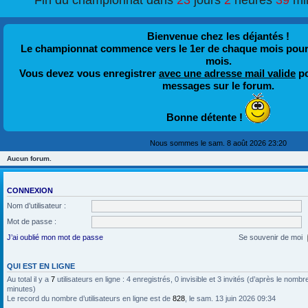
Fin du championnat dans
23
jours
2
heures
39
mi
Bienvenue chez les déjantés !
Le championnat commence vers le 1er de chaque mois pour fi
mois.
Vous devez vous enregistrer
avec une adresse mail valide
po
messages sur le forum.
Bonne détente !
Nous sommes le sam. 8 août 2026 23:20
Aucun forum.
CONNEXION
Nom d’utilisateur :
Mot de passe :
J’ai oublié mon mot de passe
Se souvenir de moi
QUI EST EN LIGNE
Au total il y a
7
utilisateurs en ligne : 4 enregistrés, 0 invisible et 3 invités (d’après le nombr
minutes)
Le record du nombre d’utilisateurs en ligne est de
828
, le sam. 13 juin 2026 09:34