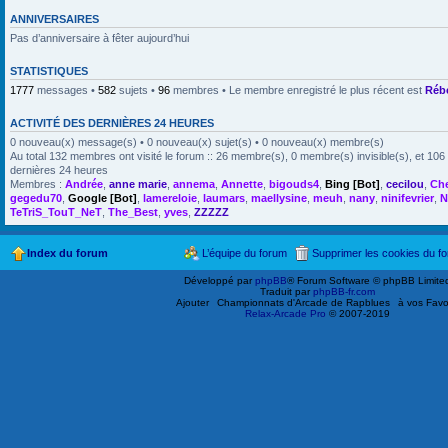
ANNIVERSAIRES
Pas d’anniversaire à fêter aujourd’hui
STATISTIQUES
1777
messages •
582
sujets •
96
membres • Le membre enregistré le plus récent est
Réb
ACTIVITÉ DES DERNIÈRES 24 HEURES
0 nouveau(x) message(s) • 0 nouveau(x) sujet(s) • 0 nouveau(x) membre(s)
Au total 132 membres ont visité le forum :: 26 membre(s), 0 membre(s) invisible(s), et 106 
dernières 24 heures
Membres :
Andrée
,
anne marie
,
annema
,
Annette
,
bigouds4
,
Bing [Bot]
,
cecilou
,
Ch
gegedu70
,
Google [Bot]
,
lamereloie
,
laumars
,
maellysine
,
meuh
,
nany
,
ninifevrier
,
N
TeTriS_TouT_NeT
,
The_Best
,
yves
,
ZZZZZ
Index du forum
L’équipe du forum
Supprimer les cookies du f
Développé par
phpBB
® Forum Software © phpBB Limite
Traduit par
phpBB-fr.com
Ajouter
Championnats d'Arcade de Rapblues
à vos Favo
Relax-Arcade Pro
© 2007-2019