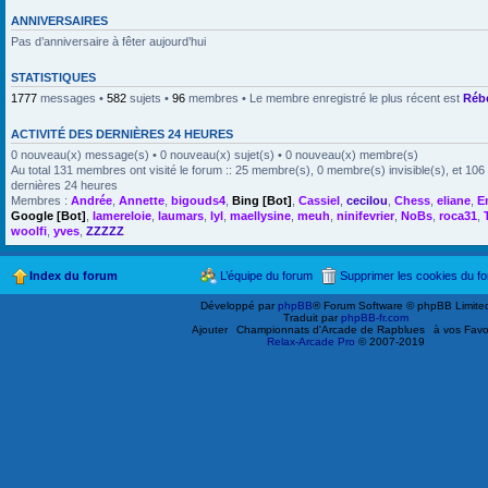
ANNIVERSAIRES
Pas d’anniversaire à fêter aujourd’hui
STATISTIQUES
1777
messages •
582
sujets •
96
membres • Le membre enregistré le plus récent est
Réb
ACTIVITÉ DES DERNIÈRES 24 HEURES
0 nouveau(x) message(s) • 0 nouveau(x) sujet(s) • 0 nouveau(x) membre(s)
Au total 131 membres ont visité le forum :: 25 membre(s), 0 membre(s) invisible(s), et 106 
dernières 24 heures
Membres :
Andrée
,
Annette
,
bigouds4
,
Bing [Bot]
,
Cassiel
,
cecilou
,
Chess
,
eliane
,
E
Google [Bot]
,
lamereloie
,
laumars
,
lyl
,
maellysine
,
meuh
,
ninifevrier
,
NoBs
,
roca31
,
woolfi
,
yves
,
ZZZZZ
Index du forum
L’équipe du forum
Supprimer les cookies du f
Développé par
phpBB
® Forum Software © phpBB Limite
Traduit par
phpBB-fr.com
Ajouter
Championnats d'Arcade de Rapblues
à vos Favo
Relax-Arcade Pro
© 2007-2019