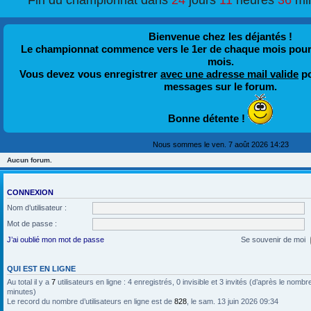
Fin du championnat dans
24
jours
11
heures
36
mi
Bienvenue chez les déjantés !
Le championnat commence vers le 1er de chaque mois pour fi
mois.
Vous devez vous enregistrer
avec une adresse mail valide
po
messages sur le forum.
Bonne détente !
Nous sommes le ven. 7 août 2026 14:23
Aucun forum.
CONNEXION
Nom d’utilisateur :
Mot de passe :
J’ai oublié mon mot de passe
Se souvenir de moi
QUI EST EN LIGNE
Au total il y a
7
utilisateurs en ligne : 4 enregistrés, 0 invisible et 3 invités (d’après le nombr
minutes)
Le record du nombre d’utilisateurs en ligne est de
828
, le sam. 13 juin 2026 09:34