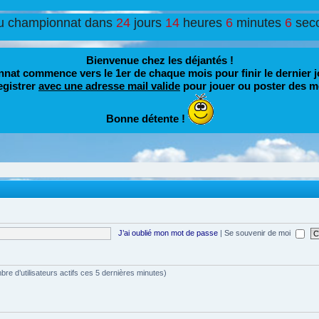
u championnat dans
24
jours
14
heures
6
minutes
6
sec
Bienvenue chez les déjantés !
nat commence vers le 1er de chaque mois pour finir le dernier j
egistrer
avec une adresse mail valide
pour jouer ou poster des m
Bonne détente !
J’ai oublié mon mot de passe
|
Se souvenir de moi
ombre d’utilisateurs actifs ces 5 dernières minutes)