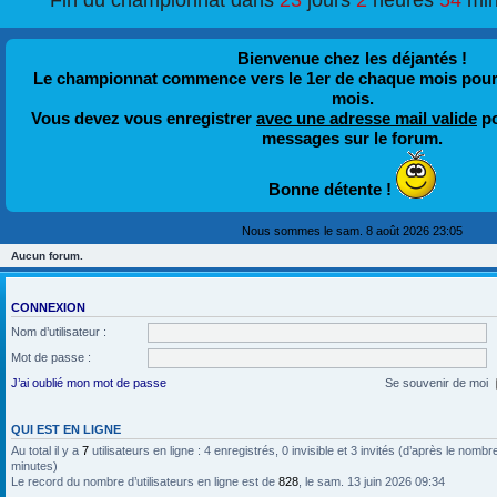
Fin du championnat dans
23
jours
2
heures
54
min
Bienvenue chez les déjantés !
Le championnat commence vers le 1er de chaque mois pour fi
mois.
Vous devez vous enregistrer
avec une adresse mail valide
po
messages sur le forum.
Bonne détente !
Nous sommes le sam. 8 août 2026 23:05
Aucun forum.
CONNEXION
Nom d’utilisateur :
Mot de passe :
J’ai oublié mon mot de passe
Se souvenir de moi
QUI EST EN LIGNE
Au total il y a
7
utilisateurs en ligne : 4 enregistrés, 0 invisible et 3 invités (d’après le nombr
minutes)
Le record du nombre d’utilisateurs en ligne est de
828
, le sam. 13 juin 2026 09:34