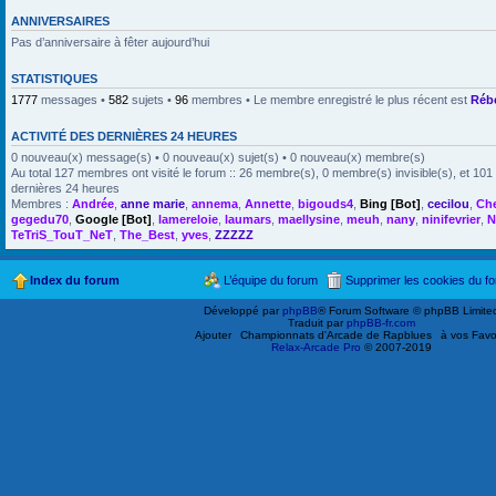
ANNIVERSAIRES
Pas d’anniversaire à fêter aujourd’hui
STATISTIQUES
1777
messages •
582
sujets •
96
membres • Le membre enregistré le plus récent est
Réb
ACTIVITÉ DES DERNIÈRES 24 HEURES
0 nouveau(x) message(s) • 0 nouveau(x) sujet(s) • 0 nouveau(x) membre(s)
Au total 127 membres ont visité le forum :: 26 membre(s), 0 membre(s) invisible(s), et 101 
dernières 24 heures
Membres :
Andrée
,
anne marie
,
annema
,
Annette
,
bigouds4
,
Bing [Bot]
,
cecilou
,
Ch
gegedu70
,
Google [Bot]
,
lamereloie
,
laumars
,
maellysine
,
meuh
,
nany
,
ninifevrier
,
N
TeTriS_TouT_NeT
,
The_Best
,
yves
,
ZZZZZ
Index du forum
L’équipe du forum
Supprimer les cookies du f
Développé par
phpBB
® Forum Software © phpBB Limite
Traduit par
phpBB-fr.com
Ajouter
Championnats d'Arcade de Rapblues
à vos Favo
Relax-Arcade Pro
© 2007-2019