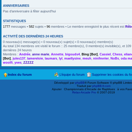
ANNIVERSAIRES
Pas d’anniversaire à fêter aujourd’hui
STATISTIQUES
1777
messages •
582
sujets •
96
membres • Le membre enregistré le plus récent est
Réb
ACTIVITÉ DES DERNIÈRES 24 HEURES
0 nouveau(x) message(s) • 0 nouveau(x) sujet(s) • 0 nouveau(x) membre(s)
Au total 134 membres ont visité le forum :: 25 membre(s), 0 membre(s) invisible(s), et 109 
dernières 24 heures
Membres :
Andrée
,
anne marie
,
Annette
,
bigouds4
,
Bing [Bot]
,
Cassiel
,
Chess
,
elian
[Bot]
,
jules137
,
lamereloie
,
laumars
,
lyl
,
maellysine
,
meuh
,
ninifevrier
,
NoBs
,
oda m
woolfi
,
yves
,
ZZZZZ
Index du forum
L’équipe du forum
Supprimer les cookies du f
Développé par
phpBB
® Forum Software © phpBB Limite
Traduit par
phpBB-fr.com
Ajouter
Championnats d'Arcade de Rapblues
à vos Favo
Relax-Arcade Pro
© 2007-2019