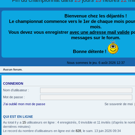
Fin du championnat dans
25
jours
13
heures
22
mi
Bienvenue chez les déjantés !
Le championnat commence vers le 1er de chaque mois pour fi
mois.
Vous devez vous enregistrer
avec une adresse mail valide
po
messages sur le forum.
Bonne détente !
Nous sommes le jeu. 6 août 2026 12:37
Aucun forum.
CONNEXION
Nom d’utilisateur :
Mot de passe :
J’ai oublié mon mot de passe
Se souvenir de moi
QUI EST EN LIGNE
Au total il y a
15
utilisateurs en ligne : 4 enregistrés, 0 invisible et 11 invités (d’après le nom
dernières minutes)
Le record du nombre d’utilisateurs en ligne est de
828
, le sam. 13 juin 2026 09:34